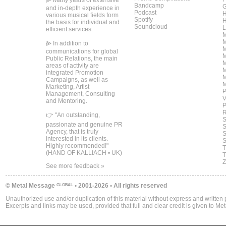
⫸ Many years of extensive
Bandcamp
G
and in-depth experience in
Podcast
H
various musical fields form
Spotify
H
the basis for individual and
Soundcloud
L
efficient services.
M
M
⫸ In addition to
M
communications for global
M
Public Relations, the main
M
areas of activity are
M
integrated Promotion
M
Campaigns, as well as
M
Marketing, Artist
P
Management, Consulting
V
and Mentoring.
P
R
👉 "An outstanding,
S
passionate and genuine PR
S
Agency, that is truly
S
interested in its clients.
S
Highly recommended!"
T
(HAND OF KALLIACH • UK)
T
Z
See more
feedback »
© Metal Message ᴳᴸᴼᴮᴬᴸ • 2001-2026 • All rights reserved
Unauthorized use and/or duplication of this material without express and written pe
Excerpts and links may be used, provided that full and clear credit is given to Met