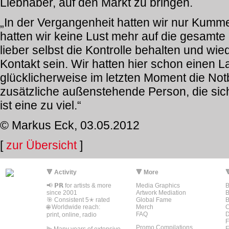
Liebhaber, auf den Markt zu bringen.
„In der Vergangenheit hatten wir nur Kumm
hatten wir keine Lust mehr auf die gesamte
lieber selbst die Kontrolle behalten und wie
Kontakt sein. Wir hatten hier schon einen L
glücklicherweise im letzten Moment die N
zusätzliche außenstehende Person, die sich
ist eine zu viel.“
© Markus Eck, 03.05.2012
[
zur Übersicht
]
🔻 Activity
🔻 More

📢 𝗣𝗥 for artists & more
Media Graphics
B
since 2001
Artwork Mediation
B
🎯 Consistent 5✭ rated
Global Fame
🌐 Worldwide reach:
Merch
C
FAQ
D
print, online, radio
F
Promo Compilations
F